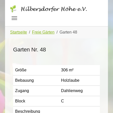
Skip to main navigation
Zum Hauptinhalt springen
Skip to page footer
Sie sind hier:
Startseite
Freie Gärten
Garten 48
Garten Nr. 48
Größe
306 m²
Bebauung
Holzlaube
Zugang
Dahlienweg
Block
C
Beschreibung