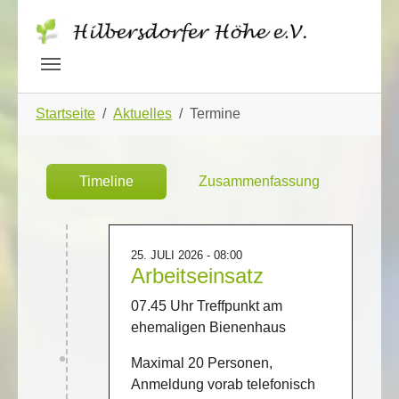
Skip to main navigation
Zum Hauptinhalt springen
Skip to page footer
Sie sind hier:
Startseite
Aktuelles
Termine
Timeline
Zusammenfassung
25. JULI 2026 - 08:00
Arbeitseinsatz
07.45 Uhr Treffpunkt am
ehemaligen Bienenhaus
Maximal 20 Personen,
Anmeldung vorab telefonisch