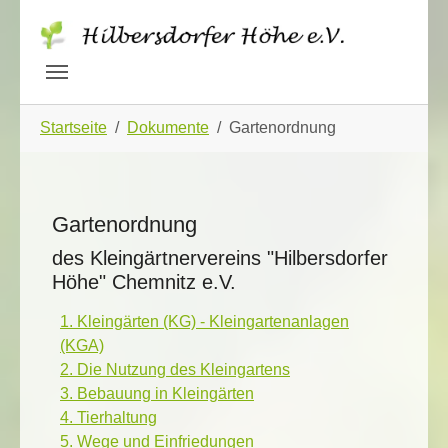
Skip to main navigation
Zum Hauptinhalt springen
Skip to page footer
Sie sind hier:
Startseite
Dokumente
Gartenordnung
Gartenordnung
des Kleingärtnervereins "Hilbersdorfer
Höhe" Chemnitz e.V.
1. Kleingärten (KG) - Kleingartenanlagen
(KGA)
2. Die Nutzung des Kleingartens
3. Bebauung in Kleingärten
4. Tierhaltung
5. Wege und Einfriedungen