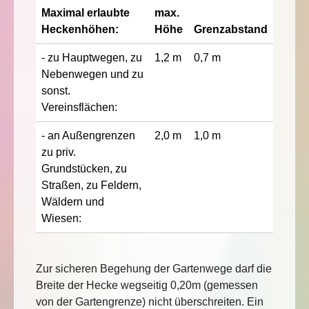
Maximal erlaubte
max.
Heckenhöhen:
Höhe
Grenzabstand
- zu Hauptwegen, zu
1,2 m
0,7 m
Nebenwegen und zu
sonst.
Vereinsflächen:
- an Außengrenzen
2,0 m
1,0 m
zu priv.
Grundstücken, zu
Straßen, zu Feldern,
Wäldern und
Wiesen:
Zur sicheren Begehung der Gartenwege darf die
Breite der Hecke wegseitig 0,20m (gemessen
von der Gartengrenze) nicht überschreiten. Ein